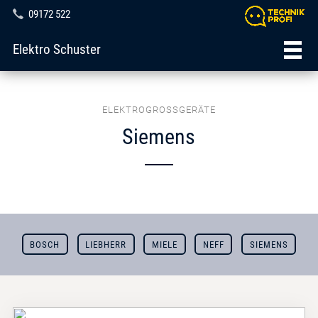
09172 522
Elektro Schuster
ELEKTROGROSSGERÄTE
Siemens
BOSCH
LIEBHERR
MIELE
NEFF
SIEMENS