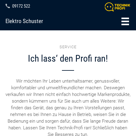
09172 522
Elektro Schuster
SERVICE
Ich lass‘ den Profi ran!
Wir möchten Ihr Leben unterhaltsamer, genussvoller,
komfortabler und umweltfreundlicher machen. Deswegen
verkaufen wir Ihnen nicht einfach hochwertige Markenprodukte,
sondern kümmern uns für Sie auch um alles Weitere: Wir
finden das Gerät, das genau zu Ihren Vorstellungen passt,
nehmen es bei Ihnen zu Hause in Betrieb, weisen Sie in die
Bedienung ein und sorgen dafür, dass Sie lange Freude daran
haben. Lassen Sie Ihren Technik-Profi ran! Schließlich haben
Sie Besseres zu tun.