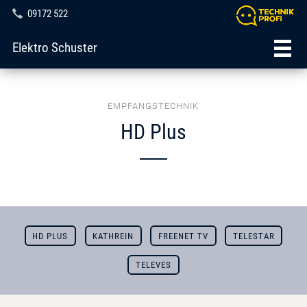
09172 522
Elektro Schuster
EMPFANGSTECHNIK
HD Plus
HD PLUS
KATHREIN
FREENET TV
TELESTAR
TELEVES